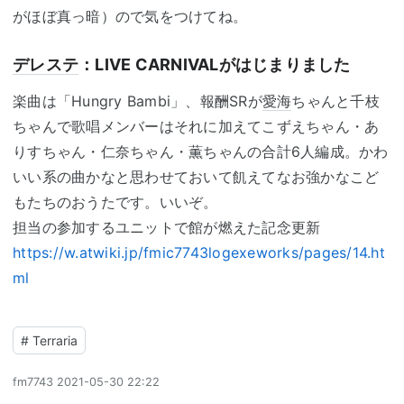
がほぼ真っ暗）ので気をつけてね。
デレステ
：LIVE CARNIVALがはじまりました
楽曲は「Hungry Bambi」、報酬SRが
愛海
ちゃんと千枝
ちゃんで歌唱メンバーはそれに加えてこずえちゃん・あ
りすちゃん・仁奈ちゃん・薫ちゃんの合計6人編成。かわ
いい系の曲かなと思わせておいて飢えてなお強かなこど
もたちのおうたです。いいぞ。
担当の参加するユニットで館が燃えた記念更新
https://w.atwiki.jp/fmic7743logexeworks/pages/14.ht
ml
#
Terraria
fm7743
2021-05-30 22:22