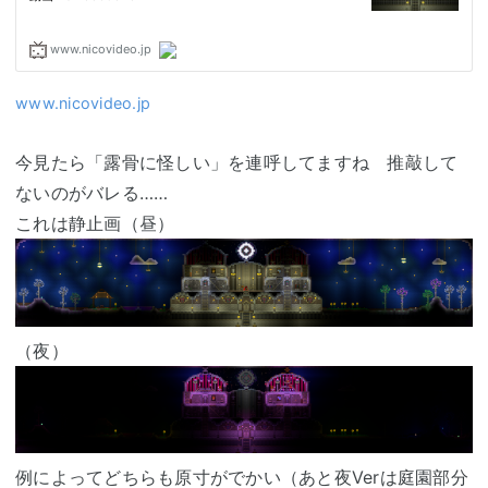
www.nicovideo.jp
今見たら「露骨に怪しい」を連呼してますね 推敲して
ないのがバレる……
これは静止画（昼）
（夜）
例によってどちらも原寸がでかい（あと夜Verは庭園部分